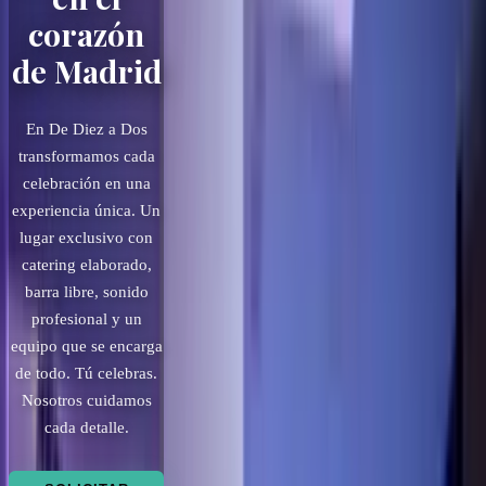
día más importante de tu
conferencias,
corazón
vida. Espacios únicos con
presentaciones, team
de Madrid
servicios personalizados
building y celebraciones
empresariales con servicios
para hacer de tu evento
completos de catering
un día memorable
En De Diez a Dos
transformamos cada
celebración en una
RESERVAR SALA
VER SALAS
experiencia única. Un
CONOCER MÁS
VER EXTRAS
lugar exclusivo con
+200
+200
catering elaborado,
Eventos celebrados
Eventos celebrados
barra libre, sonido
24/7
24/7
Atención personalizada
Atención personalizada
profesional y un
equipo que se encarga
de todo. Tú celebras.
Nosotros cuidamos
cada detalle.