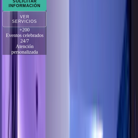
SOLICITAR
INFORMACIÓN
VER
SERVICIOS
+200
Eventos celebrados
24/7
Atención
personalizada