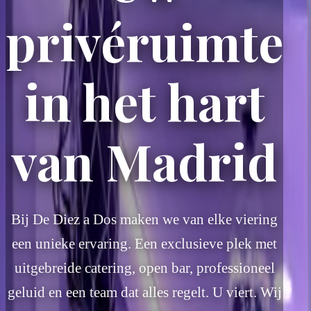
privéruimte
met complete cateringdie
De perfecte zaal voor de belangrijkste dag van uw l
in het hart
RESERVEER ZAAL
ME
Unieke ruimtes met persoonlijke diensten om va
+200
evenement een gedenkwaardige dag te maken
Georganiseerde evenemente
24/7
van Madrid
Persoonlijke aandacht
BEKIJK ZALEN
BEKIJK EXTRA'S
+200
Georganiseerde evenementen
24/7
Bij De Diez a Dos maken we van elke viering
Persoonlijke aandacht
een unieke ervaring. Een exclusieve plek met
uitgebreide catering, open bar, professioneel
geluid en een team dat alles regelt. U viert. Wij