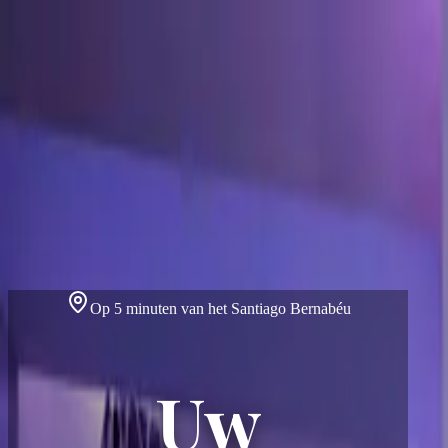
Home
Evenementen
Onze Diensten
Catering
Zalen
Contact
Locatie
Recensies
Over ons
NL
Op 5 minuten van het Santiago Bernabéu
Op 5 minuten van het Santiago Bernabéu
Op 5 minuten van het Santiago 
Onvergetelij
Bedrijfseve
Uw
Momenten
Professionele zalen voor conferenties, presentaties,