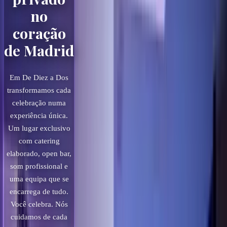
mais importante da sua vida.
conferências,
no
apresentações, team
Espaços únicos com
coração
serviços personalizados para
building e celebrações
de Madrid
fazer do seu evento um dia
empresariais com serviços
completos de catering
memorável
Em De Diez a Dos
RESERVAR SALA
VER SALAS
transformamos cada
celebração numa
SABER MAIS
VER EXTRAS
experiência única.
+200
+200
Um lugar exclusivo
Eventos realizados
Eventos realizados
24/7
24/7
com catering
Atenção personalizada
Atenção personalizada
elaborado, open bar,
som profissional e
uma equipa que se
encarrega de tudo.
Você celebra. Nós
cuidamos de cada