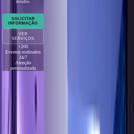
detalhe.
SOLICITAR
INFORMAÇÃO
VER
SERVIÇOS
+200
Eventos realizados
24/7
Atenção
personalizada